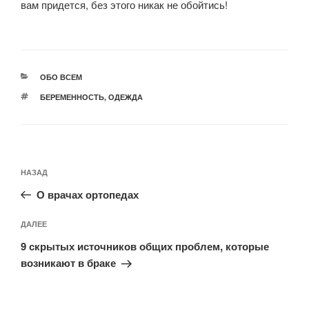
вам придется, без этого никак не обойтись!
РУБРИКИ
ОБО ВСЕМ
МЕТКИ
БЕРЕМЕННОСТЬ
,
ОДЕЖДА
Навигация
Предыдущая
НАЗАД
по
запись:
записям
О врачах ортопедах
Следующая
ДАЛЕЕ
запись
9 скрытых источников общих проблем, которые
возникают в браке