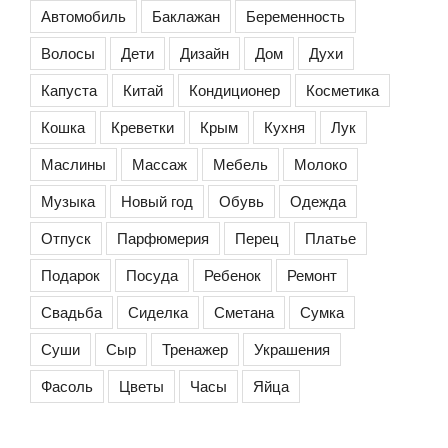
Автомобиль
Баклажан
Беременность
Волосы
Дети
Дизайн
Дом
Духи
Капуста
Китай
Кондиционер
Косметика
Кошка
Креветки
Крым
Кухня
Лук
Маслины
Массаж
Мебель
Молоко
Музыка
Новый год
Обувь
Одежда
Отпуск
Парфюмерия
Перец
Платье
Подарок
Посуда
Ребенок
Ремонт
Свадьба
Сиделка
Сметана
Сумка
Суши
Сыр
Тренажер
Украшения
Фасоль
Цветы
Часы
Яйца