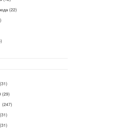
люда
(22)
)
)
(31)
0
(29)
1
(247)
(31)
(31)