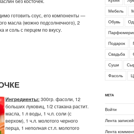
маслин без косточек.
Мебель
М
димо готовить соус, его компоненты —
Обувь
Од
ого масла (можно подсолнечного), 2
а и соль с перцем по вкусу.
Парфюмери
Подарок
Свадьба
Суши
Сы
Фасоль
Ц
ОЧКЕ
МЕТА
Ингредиенты
:
300гр. фасоли, 12
больших луковиц, 1/2 стакана растит.
Войти
масла, 1 л воды, 1 ч.л. соли (с
Лента записей
верхом), 1 ч.л. молотого черного
перца, 1 неполная ст.л. молотого
Лента коммен