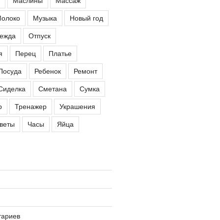
олоко
Музыка
Новый год
ежда
Отпуск
я
Перец
Платье
Посуда
Ребенок
Ремонт
Сиделка
Сметана
Сумка
р
Тренажер
Украшения
веты
Часы
Яйца
тариев