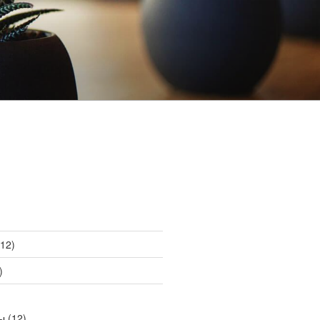
12)
)
ы
(12)