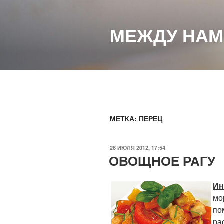
Перейти
к
МЕЖДУ НАМ
содержимому
МЕТКА:
ПЕРЕЦ
ОПУБЛИКОВАНО
28 ИЮЛЯ 2012, 17:54
ОВОЩНОЕ РАГУ
Ин
мо
по
ра