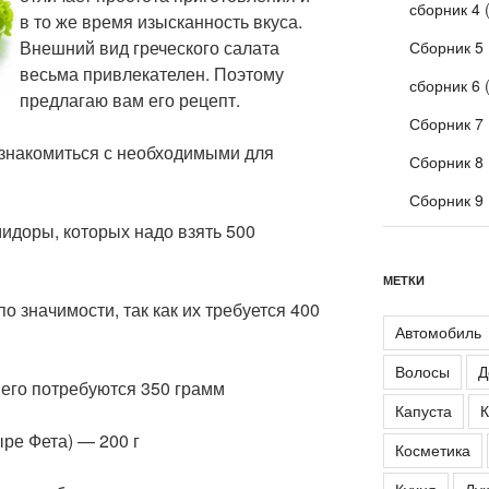
сборник 4
(
в то же время изысканность вкуса.
Внешний вид греческого салата
Сборник 5
весьма привлекателен. Поэтому
сборник 6
(
предлагаю вам его рецепт.
Сборник 7
знакомиться с необходимыми для
Сборник 8
Сборник 9
доры, которых надо взять 500
МЕТКИ
о значимости, так как их требуется 400
Автомобиль
Волосы
Д
 его потребуются 350 грамм
Капуста
К
ре Фета) — 200 г
Косметика
Кухня
Лук