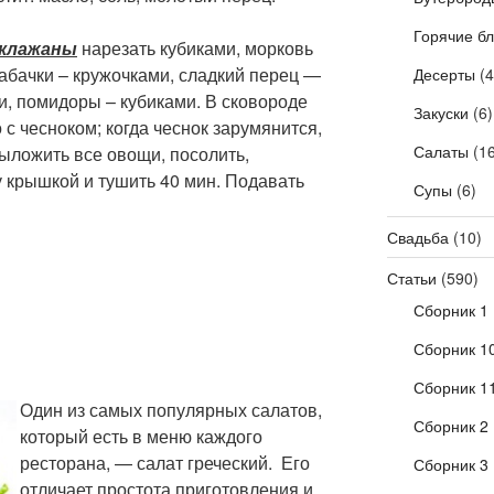
Горячие б
клажаны
нарезать кубиками, морковь
кабачки – кружочками, сладкий перец —
Десерты
(4
и, помидоры – кубиками. В сковороде
Закуски
(6)
 с чесноком; когда чеснок зарумянится,
Салаты
(16
выложить все овощи, посолить,
 крышкой и тушить 40 мин. Подавать
Супы
(6)
Свадьба
(10)
Статьи
(590)
Сборник 1
Сборник 1
Сборник 1
Один из самых популярных салатов,
Сборник 2
который есть в меню каждого
ресторана, — салат греческий. Его
Сборник 3
отличает простота приготовления и