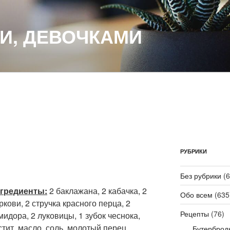
И, ДЕВОЧКАМИ
РУБРИКИ
Без рубрики
(6
гредиенты:
2 баклажана, 2 кабачка, 2
Обо всем
(635
ркови, 2 стручка красного перца, 2
Рецепты
(76)
мидора, 2 луковицы, 1 зубок чеснока,
стит. масло, соль, молотый перец.
Бутерброд