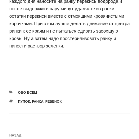
каждого дня наносите на ранку перекись водорода и
после выдержки в пару минут удаляете из ранки
остатки перекиси вместе с отмокшими кровянистыми
корочками. При этом лучше делать движение от центра
ранки к ее краям и не пытаться сдирать засохшую
кровь. Ну а затем надо простерилизовать ранку и
нанести раствор зеленки.
РУБРИКИ
ОБО ВСЕМ
МЕТКИ
ПУПОК
,
РАНКА
,
РЕБЕНОК
Навигация
Предыдущая
НАЗАД
по