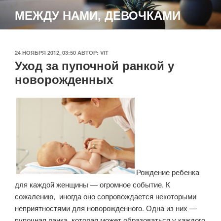
Перейти
МЕЖДУ НАМИ, ДЕВОЧКАМИ
к
содержимому
ОПУБЛИКОВАНО
24 НОЯБРЯ 2012, 03:50
АВТОР:
VIT
Уход за пупочной ранкой у
новорожденных
Рождение ребенка
для каждой женщины — огромное событие. К
сожалению, иногда оно сопровождается некоторыми
неприятностями для новорожденного. Одна из них —
пупочная ранка, которая может образоваться у каждого