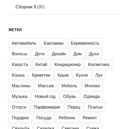
Сборник 9
(31)
МЕТКИ
Автомобиль
Баклажан
Беременность
Волосы
Дети
Дизайн
Дом
Духи
Капуста
Китай
Кондиционер
Косметика
Кошка
Креветки
Крым
Кухня
Лук
Маслины
Массаж
Мебель
Молоко
Музыка
Новый год
Обувь
Одежда
Отпуск
Парфюмерия
Перец
Платье
Подарок
Посуда
Ребенок
Ремонт
Свадьба
Сиделка
Сметана
Сумка