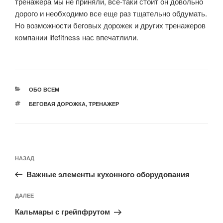
тренажера мы не приняли, все-таки стоит он довольно
дорого и необходимо все еще раз тщательно обдумать.
Но возможности беговых дорожек и других тренажеров
компании lifefitness нас впечатлили.
РУБРИКИ
ОБО ВСЕМ
МЕТКИ
БЕГОВАЯ ДОРОЖКА
,
ТРЕНАЖЕР
Навигация
Предыдущая
НАЗАД
по
запись:
записям
Важные элементы кухонного оборудования
Следующая
ДАЛЕЕ
запись
Кальмары с грейпфрутом