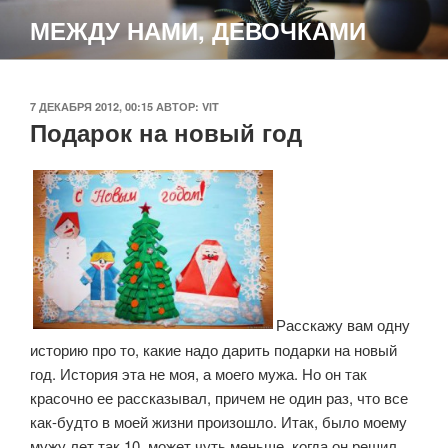
Перейти
МЕЖДУ НАМИ, ДЕВОЧКАМИ
к
содержимому
ОПУБЛИКОВАНО
7 ДЕКАБРЯ 2012, 00:15
АВТОР:
VIT
Подарок на новый год
Расскажу вам одну
историю про то, какие надо дарить подарки на новый
год. История эта не моя, а моего мужа. Но он так
красочно ее рассказывал, причем не один раз, что все
как-будто в моей жизни произошло.
Итак, было моему
мужу лет так 10, может чуть меньше, когда он решил