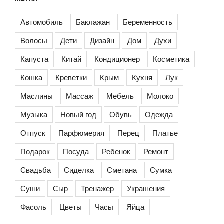
Автомобиль
Баклажан
Беременность
Волосы
Дети
Дизайн
Дом
Духи
Капуста
Китай
Кондиционер
Косметика
Кошка
Креветки
Крым
Кухня
Лук
Маслины
Массаж
Мебель
Молоко
Музыка
Новый год
Обувь
Одежда
Отпуск
Парфюмерия
Перец
Платье
Подарок
Посуда
Ребенок
Ремонт
Свадьба
Сиделка
Сметана
Сумка
Суши
Сыр
Тренажер
Украшения
Фасоль
Цветы
Часы
Яйца