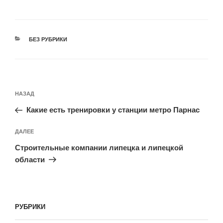
РУБРИКИ
БЕЗ РУБРИКИ
Навигация
Предыдущая
НАЗАД
по
запись:
записям
Какие есть тренировки у станции метро Парнас
Следующая
ДАЛЕЕ
запись
Строительные компании липецка и липецкой
области
РУБРИКИ