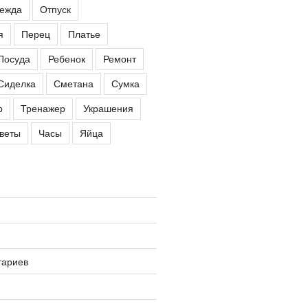
ежда
Отпуск
я
Перец
Платье
Посуда
Ребенок
Ремонт
Сиделка
Сметана
Сумка
р
Тренажер
Украшения
веты
Часы
Яйца
тариев