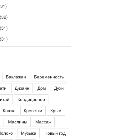
31)
(32)
(31)
(31)
Баклажан
Беременность
ети
Дизайн
Дом
Духи
итай
Кондиционер
Кошка
Креветки
Крым
Маслины
Массаж
олоко
Музыка
Новый год