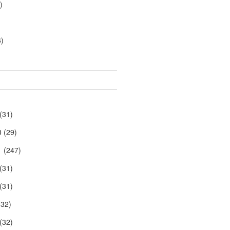
)
)
(31)
0
(29)
1
(247)
(31)
(31)
32)
(32)