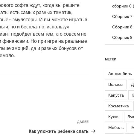
ового софта ждут, когда вы решите
сборник 6
(
аты есть самых разных тематик,
Сборник 7
вые» эмуляторы. И вы можете играть в
ьги, но и бесплатно, используя
Сборник 8
ант подойдет всем тем, кто совсем не
Сборник 9
и финансами. Но при игре на реальные
льше эмоций, да и разных бонусов от
немало.
МЕТКИ
Автомобиль
Волосы
Д
Капуста
К
Косметика
Кухня
Лук
ДАЛЕЕ
Следующая
Мебель
М
запись
Как уложить ребенка спать